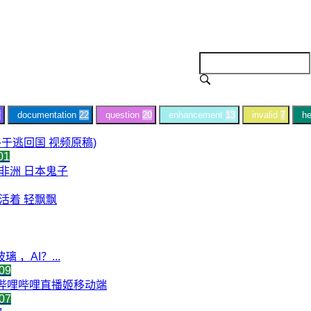
2
documentation
22
question
20
enhancement
13
invalid
7
he
(我终于逃回国 视频原稿)
01
到了非洲 日本鬼子
继续活着 轻飘飘
 ，AI？...
09
 哔哩哔哩直播姬移动端
07