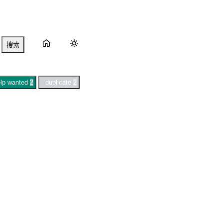
搜索
lp wanted
2
duplicate
2