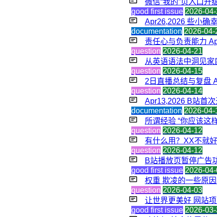
微信“我的”页入口升
good first issue
2026-04-
Apr26,2026 些小确
documentation
2026-04-
责任心与负责能力 Apr2
question
2026-04-21
从英语语法中洞见家庭关
question
2026-04-15
2日直播总结与复盘 Apr
question
2026-04-14
Apr13,2026 B站首
documentation
2026-04-
所谓经验 “你应该这样做”
question
2026-04-12
有什么用？XX不就好了吗
question
2026-04-12
B站播放页暂停广告
good first issue
2026-04-
权重 欺凌的一些原因 Ap
question
2026-04-03
让世界更美好 网站项目
good first issue
2026-03-