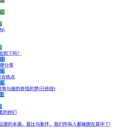
10
09
7
N)
2
验到了吗？
31
快捷分享
23
聚合热点
19
写网站等与做的奇怪的梦(已修改)
18
7
温柔的妳们
起源的本源，莫比乌斯环，我们所有人都被困在其中了!