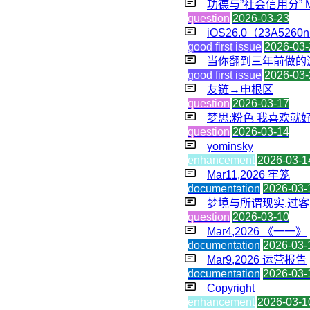
功德与”社会信用分” Ma
question
2026-03-23
iOS26.0（23A52
good first issue
2026-03-
当你翻到三年前做的
good first issue
2026-03-
友链→申根区
question
2026-03-17
梦思:粉色 我喜欢就好 
question
2026-03-14
yominsky
enhancement
2026-03-1
Mar11,2026 牢笼
documentation
2026-03-
梦境与所谓现实,过客,一
question
2026-03-10
Mar4,2026 《一一》
documentation
2026-03-
Mar9,2026 运营报告
documentation
2026-03-
Copyright
enhancement
2026-03-1