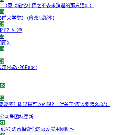
落归根》（原《记忆中挥之不去未消逝的那只猫》）
05
只云彩前来学堂》 (修改后版本)
05
在哪里？》 ￼
05
闻朝雨》
05
05
示(描改-26Feb4)
03
31
笑要笑？质疑是可以的吗？（#关于“应该要怎么样”）
 公众号图标更新
31
上线啦 恣意探索你的喜爱实用网站～