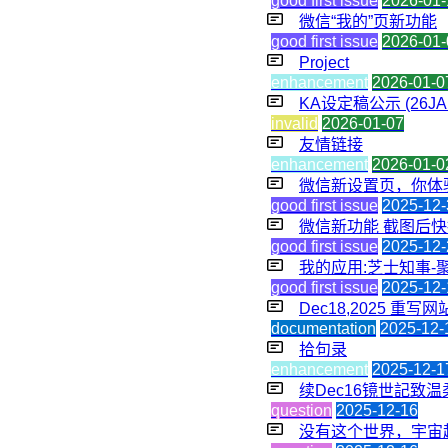
good first issue
2026-01-
微信“我的”页新功能
good first issue
2026-01-
Project
enhancement
2026-01-0
KA设定稿公示 (26JA
invalid
2026-01-07
友情链接
enhancement
2026-01-0
微信新设置页，你体
good first issue
2025-12-
微信新功能 截图后
good first issue
2025-12-
我的应用:芝士知事-
good first issue
2025-12-
Dec18,2025 重
documentation
2025-12-
拾句录
enhancement
2025-12-1
续Dec16镜世記致
question
2025-12-16
没有这个世界，宇宙