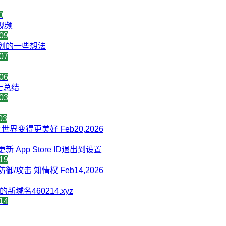
0
象视频
09
划的一些想法
07
06
士总结
03
03
界变得更美好 Feb20,2026
更新 App Store ID退出到设置
19
御/攻击 知情权 Feb14,2026
域名460214.xyz
14