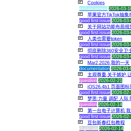
Cookies
enhancement
2026-03-1
苹果官方TikTok抽
good first issue
2026-03-
关于网站功能布局规
good first issue
2026-03-
人类也需要token
good first issue
2026-03-
彻底删除360安全卫
good first issue
2026-03-
Mar2,2026 我的一天
documentation
2026-03-
主观尊重,关于嫉妒,让世
question
2026-02-21
iOS26.4b1 页面图标
good first issue
2026-02-
梦思:力量 调配 人际 防
question
2026-02-14
第一台电子计算机 我的新
good first issue
2026-02-
豆包新春红包教程
duplicate
2026-02-14