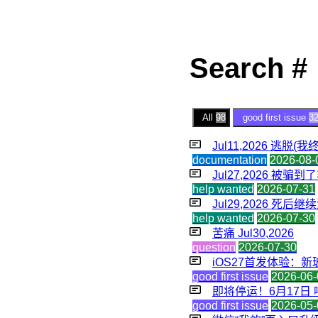
Search #
All
98
good first issue
3
Jul11,2026 逃脱
documentation
2026-08-
Jul27,2026 被骗
help wanted
2026-07-31
Jul29,2026 死后
help wanted
2026-07-30
苦痛 Jul30,2026
question
2026-07-30
iOS27首发体验：新玻璃
good first issue
2026-06-
即将停运！6月17日
good first issue
2026-05-