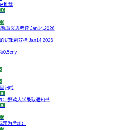
网站推荐
10
08
意义思考续 Jan14,2026
辑别双标 Jan14,2026
.5cny
8
8
音回归啦
06
WCU野鸡大学录取通知书
06
05
d U（标题为后加）
05